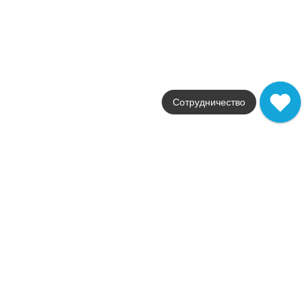
Страна
Италия
Цвета
темно-серый
Поверхности
глянцевая
Стили
камень
Сотрудничество
Размеры
60x60
от
5 185
.
00
p/м²
Распродажа
В наличии
Room
Atlas Concorde
Страна
Италия
Цвета
бежевый / белый
Поверхности
матовая
Стили
Современный