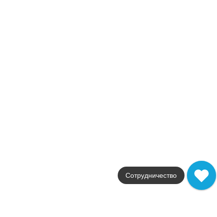
В корзину
Распродажа
В наличии
Te Décor A
В наличии
10 шт
Коллекция
Solid-Zero
Фабрика
Aparici
Страна
Испания
Размер
25.1x75.6
Цвет
мультиколор
Поверхность
глянцевая
324
.
52
p/шт
Сотрудничество
Купить в 1 клик
В корзину
Распродажа
В наличии