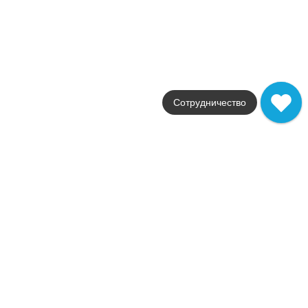
Café Décor C
В наличии
17 шт
Коллекция
Solid-Zero
Фабрика
Aparici
Сотрудничество
Страна
Испания
Размер
25.1x75.6
Цвет
мультиколор
Поверхность
глянцевая
Артикул
8430828210442
324
.
52
p/шт
+10009
Купить в 1 клик
В корзину
Распродажа
В наличии