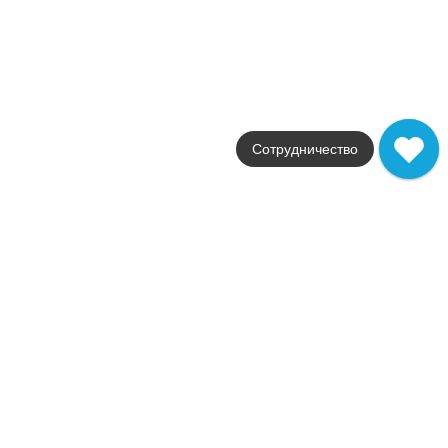
В наличии
Shagreen
Aparici
Страна
Испания
Цвета
белый / коричневый
Сотрудничество
Поверхности
матовая
Стили
Современный
Размеры
29.75x59.55
от
638
.
06
p/шт
Распродажа
В наличии
Stripes
Aparici
Страна
Испания
Цвета
желтый / зеленый
Поверхности