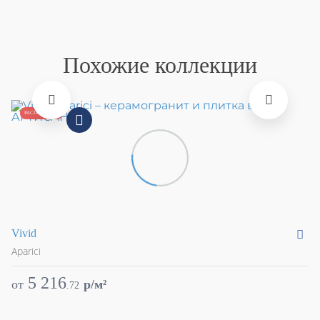
Похожие коллекции
РАСПРОДАЖА
Vivid
Ve
Aparici
Ap
5 216
от
p/м²
о
.
72