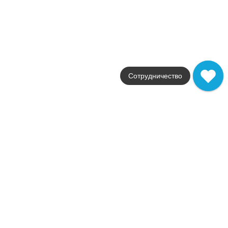
33.3x100
от
1 500
.
00
p/м²
В наличии
Dreamy
Peronda
Страна
Испания
Цвета
Сотрудничество
темно-бежевый
Поверхности
матовая
Стили
камень
Размеры
60x120
от
7 350
.
50
p/м²
В наличии
Eden
Peronda
Страна
Испания
Цвета
светло-бежевый