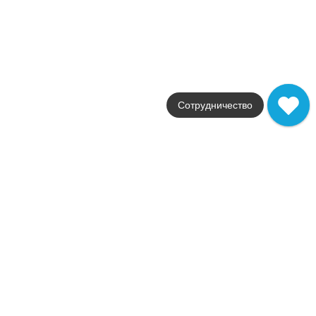
Поверхности
матовая
Стили
Современный
Размеры
20x20
от
1 944
.
68
p/м²
Распродажа
Сотрудничество
В наличии
Tavira
Mainzu
Страна
Испания
Цвета
белый
Поверхности
матовая
Размеры
15x15 / 20x20
от
1 944
.
68
p/м²
Распродажа
В наличии
Marenostrum