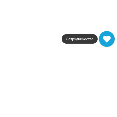
Коллекция
Canaletto
Фабрика
Kerama Marazzi
Артикул
CN70.SG560402R
14 400
.
00
p/шт
Купить в 1 клик
Сотрудничество
В корзину
CN70.SG560400R Спец. изделие декоративное из
керамогранита Риальто 70x48, песочный матовый
Коллекция
Canaletto
Фабрика
Kerama Marazzi
Артикул
CN70.SG560400R
13 020
.
00
p/шт
Купить в 1 клик
В корзину