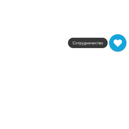
Фабрика
Kerama Marazzi
Артикул
CN70.SG560402R
14 400
.
00
p/шт
Купить в 1 клик
В корзину
Сотрудничество
CN70.SG560400R Спец. изделие декоративное из
керамогранита Риальто 70x48, песочный матовый
Коллекция
Canaletto
Фабрика
Kerama Marazzi
Артикул
CN70.SG560400R
13 020
.
00
p/шт
Купить в 1 клик
В корзину
CN70.DL501300R Спец. изделие декоративное из