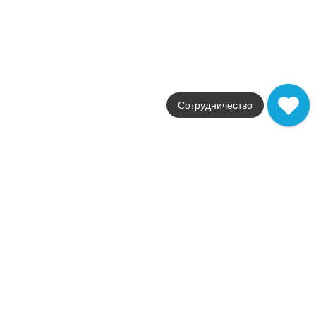
Керамическая плитка Barrington Graphite 25x50
Коллекция
Barrington
Фабрика
Keraben
Страна
Сотрудничество
Испания
Размер
25x50
Цвет
серый
Поверхность
матовая
Артикул
78800890
3 284
.
40
p/м²
78800890
Купить в 1 клик
В корзину
Универсальная (для пола и стен)