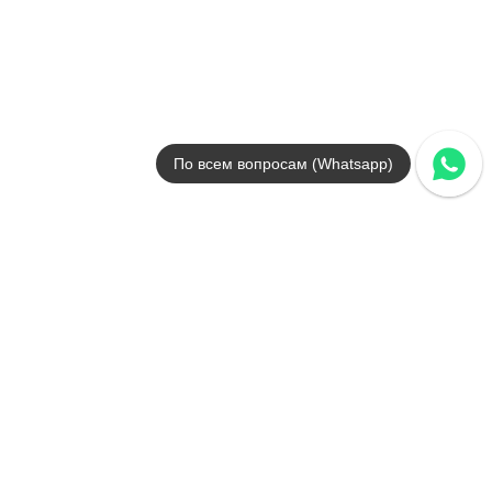
Цвета
белый / черный / серый / беж
Поверхности
матовая / ректифициров
Размеры
22.3x22.3
от
641
.
58
p/м²
Draw
По всем вопросам (Whatsapp)
Harmony
Страна
Испания
Цвета
белый / голубой
Поверхности
матовая / ректифициров
Размеры
22.3x22.3
от
2 176
.
28
p/м²
Dyroy
Harmony
Страна
Испания
Цвета