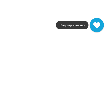
78797871
2 398
.
28
p/м²
78797871
Купить в 1 клик
В корзину
Сотрудничество
Похожии коллекци
Bengala
El Molino
Страна
Испания
Цвета
коричневый
Поверхности
матовая / ректифициров
Стили
под бетон
Размеры
62x120
от
2 393
.
60
p/м²
Подписаться на рассылку новостей «АРТИСАН»