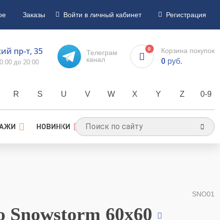
ое
Заказы
Войти в личный кабинет
Регистрация
й пр-т, 35
0
Корзина покупок
Телеграм
канал
0
руб.
0:00 до 20:00
R
S
U
V
W
X
Y
Z
0-9
ДАЖИ
НОВИНКИ
SNO01
o Snowstorm 60x60