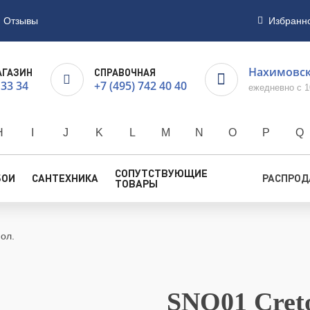
Отзывы
Избранн
Нахимовски
АГАЗИН
СПРАВОЧНАЯ
 33 34
+7 (495) 742 40 40
ежедневно с 1
H
I
J
K
L
M
N
O
P
Q
СОПУТСТВУЮЩИЕ
БОИ
САНТЕХНИКА
РАСПРО
ТОВАРЫ
ол.
SNO01 Cret