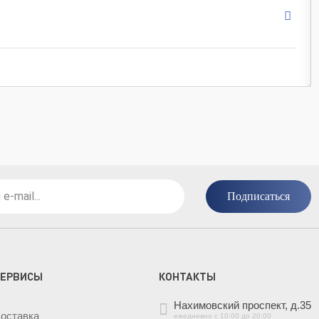
Россия
серый / черный / зеленый / б
глянцевая
под бетон / моноколор
5.85x24
Подписаться
СЕРВИСЫ
КОНТАКТЫ
Нахимовский проспект, д.35
оставка
ежедневно с 10:00 до 20:00