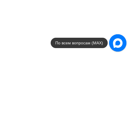
классика
Размеры
7.5x30 / 16x18
от
1 958
.
02
p/м²
Luxury
Cifre
Страна
Испания
По всем вопросам (MAX)
Цвета
серый / белый
Поверхности
полированная / ректифи
Стили
под камень / под мрамор
Размеры
60x120
от
2 465
.
00
p/м²
Materia
Cifre
Страна
Испания
Цвета
бежевый / белый / серый