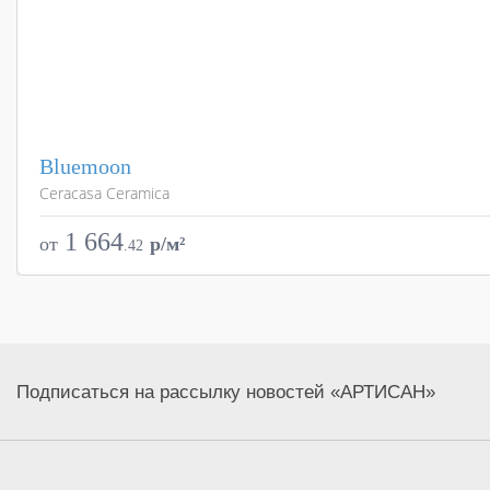
Bluemoon
Ceracasa Ceramica
Страна
Цвета
1 664
от
p/м²
.
42
Поверхности
Стили
Размеры
Подписаться на рассылку новостей «АРТИСАН»