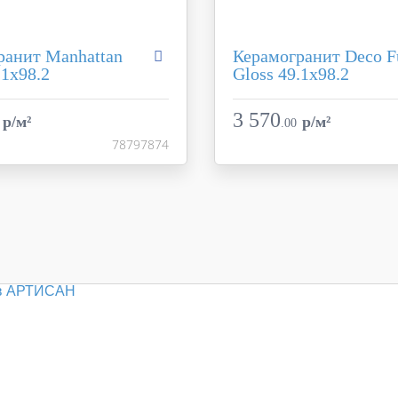
ранит Manhattan
Керамогранит Deco F
.1x98.2
Gloss 49.1x98.2
Manhattan
Коллекция
Ceracasa Ceramica
Фабрика
Cerac
3 570
p/м²
p/м²
.
00
Испания
Страна
78797874
49.1x98.2
Размер
черный
Цвет
ь
полированная / ректифи
Поверхность
полированн
78797874
Артикул