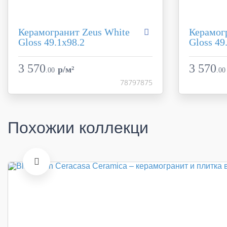
Керамогранит Zeus White
Керамог
Gloss 49.1x98.2
Gloss 49
Коллекция
Manhattan
Коллекция
Фабрика
Ceracasa Ceramica
Фабрика
3 570
3 570
p/м²
.
00
.
00
Страна
Испания
Страна
78797875
Размер
49.1x98.2
Размер
Цвет
белый
Цвет
Поверхность
полированная / ректифи
Поверхност
Похожии коллекци
Артикул
1820.70
Артикул