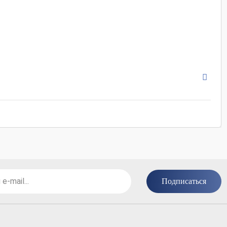
Испания
голубой / синий
полированная / ректифи
под мрамор / рисунок
49.1x98.2
Подписаться