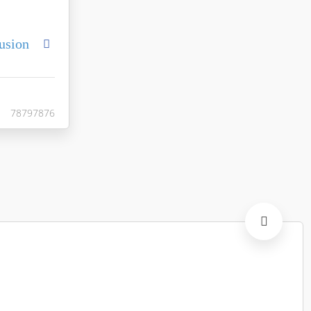
usion
Manhattan
asa Ceramica
Испания
78797876
49.1x98.2
разноцветная
ая / ректифи
78797876