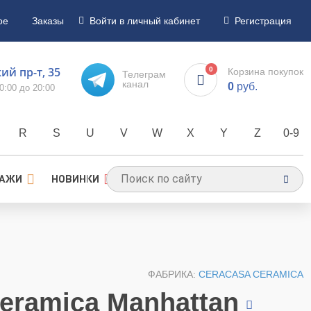
ое
Заказы
Войти в личный кабинет
Регистрация
й пр-т, 35
0
Корзина покупок
Телеграм
канал
0
руб.
0:00 до 20:00
R
S
U
V
W
X
Y
Z
0-9
ДАЖИ
НОВИНКИ
ФАБРИКА:
CERACASA CERAMICA
eramica Manhattan