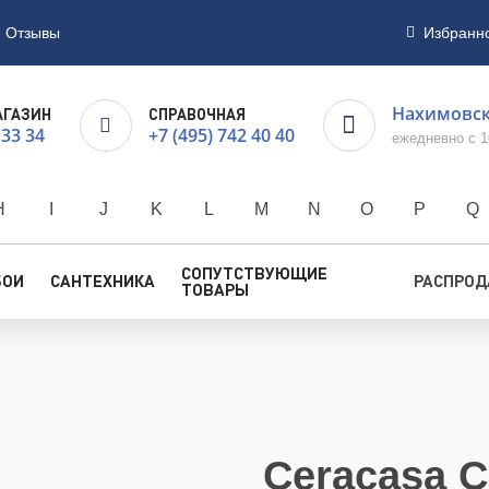
Отзывы
Избранн
Нахимовски
АГАЗИН
СПРАВОЧНАЯ
 33 34
+7 (495) 742 40 40
ежедневно с 1
H
I
J
K
L
M
N
O
P
Q
СОПУТСТВУЮЩИЕ
БОИ
САНТЕХНИКА
РАСПРО
ТОВАРЫ
Ceracasa C