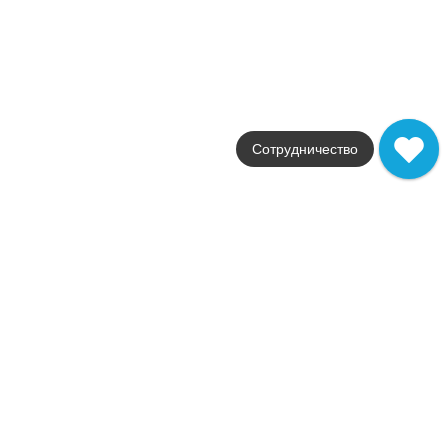
14 237
.
00
p/м²
СП163
Купить в 1 клик
В корзину
Керамогранит Art Deco Giada Ottagono
Коллекция
Art Deco
Сотрудничество
Фабрика
CE.SI.
Страна
Италия
Размер
10x10
Цвет
зеленый
Поверхность
матовая / сатинированн
Артикул
5FB100100OT_529
16 153
.
00
p/м²
СП019
Купить в 1 клик
В корзину