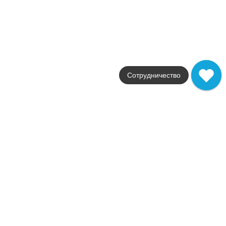
Страна
Италия
Размер
50x120
Цвет
синий
Поверхность
матовая
Сотрудничество
Артикул
A4SP
3 888
.
14
p/м²
+34725
Купить в 1 клик
В корзину
Распродажа
В наличии
MEK Medium Mosaico Diamond Wall
В наличии
2
1,0 м
Коллекция
Mek
Фабрика