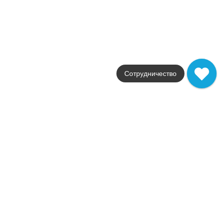
Страна
Италия
Размер
75x150
Цвет
серый
Поверхность
глянцевая / полированн
Сотрудничество
Артикул
A7F8
12 859
.
00
p/м²
A7F8
Купить в 1 клик
В корзину
Marvel Mosaico Esagono Multicolor Cold
Коллекция
Marvel Pro
Фабрика
Atlas Concorde
Страна
Италия
Размер
30x35