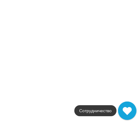
Фабрика
Atlas Concorde
Страна
Италия
Размер
25.4x29.6
Цвет
белый
Поверхность
глянцевая / полированн
Артикул
AOVY
44 183
.
00
p/м²
AOVY
Купить в 1 клик
В корзину
Marvel Black Atlantis HEX
Коллекция
Сотрудничество
Marvel Dream
Фабрика
Atlas Concorde
Страна
Италия