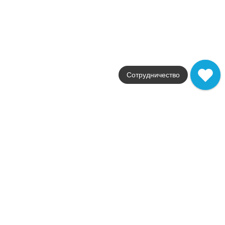
Испания
Цвета
бежевый / красный / золотой
Поверхности
глянцевая
Стили
классика
Размеры
Сотрудничество
5x20 / 15x20 / 20x20
от
130
.
54
p/шт
Распродажа
В наличии
Petri
Aparici
Страна
Испания
Цвета
черный / мультиколор
Поверхности
матовая
Стили
терраццо
Размеры
59,55x59,55