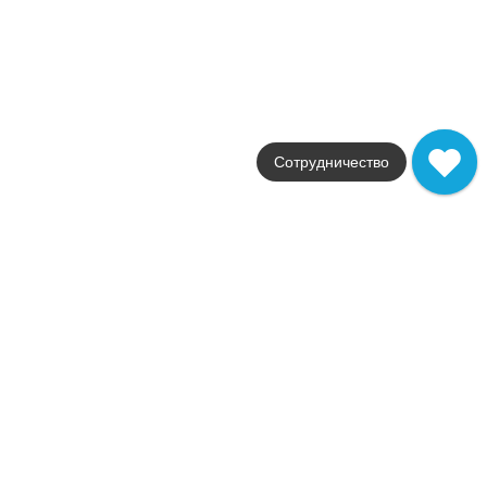
Распродажа
В наличии
Shagreen
Aparici
Страна
Испания
Цвета
Сотрудничество
белый / коричневый
Поверхности
матовая
Стили
Современный
Размеры
29.75x59.55
от
638
.
06
p/шт
Распродажа
В наличии
Stripes
Aparici
Страна
Испания
Цвета