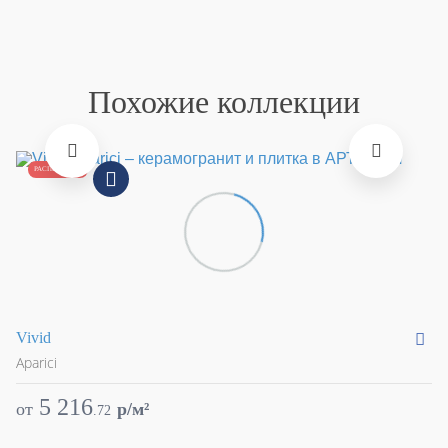
Похожие коллекции
РАСПРОДАЖА
Vivid
Ve
Aparici
Ap
5 216
от
p/м²
о
.
72