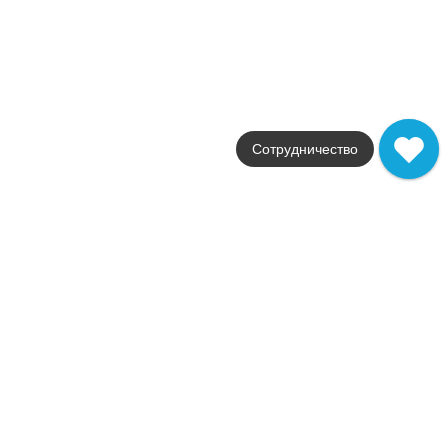
Поверхности
матовая
Стили
терраццо
Размеры
59,55x59,55
от
3 295
.
22
p/м²
Сотрудничество
Glass
Aparici
Страна
Испания
Цвета
зеленый / золотой / синий
Поверхности
глянцевая / лаппатиров
Стили
классика / под металл
Размеры
20x20
от
2 686
.
00
p/м²
Распродажа
В наличии
Shagreen