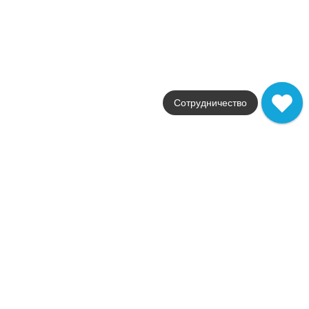
41zero42
Страна
Италия
Цвета
желтый / оранжевый / бежевый
Поверхности
глянцевая
Стили
моноколор
Сотрудничество
Размеры
5x20
от
8 370
.
00
p/м²
Pack
41zero42
Страна
Италия
Цвета
белый / зеленый / серый
Поверхности
глянцевая / матовая
Стили
моноколор / современная
Размеры
15x15